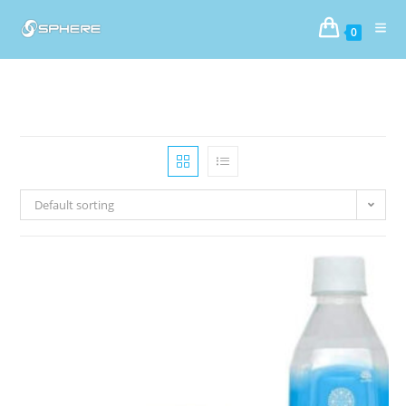
コ
ン
0
テ
ン
ツ
へ
ス
キ
ッ
Default sorting
プ